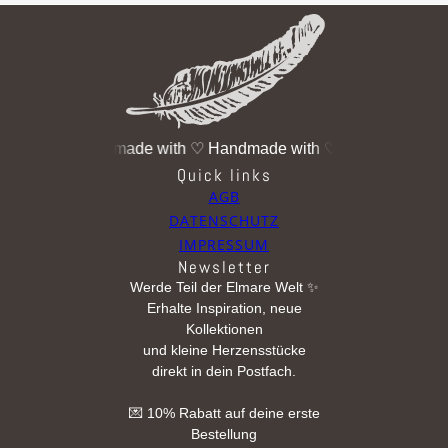
e with ♡
Handmade with ♡
Handmade with ♡
Handmade with
Quick links
AGB
DATENSCHUTZ
IMPRESSUM
Newsletter
Werde Teil der Elmare Welt ✨
Erhalte Inspiration, neue
Kollektionen
und kleine Herzensstücke
direkt in dein Postfach.
💌 10% Rabatt auf deine erste
Bestellung