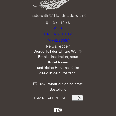
 with ♡
Handmade with ♡
Handmade with ♡
Handmade with
Quick links
AGB
DATENSCHUTZ
IMPRESSUM
Newsletter
Werde Teil der Elmare Welt ✨
Erhalte Inspiration, neue
Kollektionen
und kleine Herzensstücke
direkt in dein Postfach.
💌 10% Rabatt auf deine erste
Bestellung
E-Mail-Adresse
Diese Website ist durch hCaptcha geschützt u